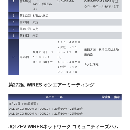
1
第148回
145/433MHz
C4FM-ROOM #20591によ
14:00（延長あ
るロールコールも行います
り）
2
第112回
8月はお休み
3
第23回
未定
6
第107回
未定
7
第34回
未定
１４５．４０ＭＨ
ｚ付近 （１１：
函館方面 横津岳又は木地
８月２３日 １
００～１２：０
挽高原
8
第75回
１：００～１
０）
３：００頃まで
４３３．４０ＭＨ
９月は未定
ｚ付近 （１２：
００～１３：０
第272回 WIRES オンエアーミーティング
スケジュール
周波数
備考
8月23日（第4日曜日）
ALL JA CQ ROOM-D（20610）：20時30分～21時15分
ALL JA CQ ROOM-A（20510）：21時30分～22時00分
JQ1ZEV WIRESネットワーク コミュニティーズハム