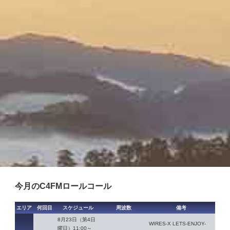
今月のC4FMロールコール
エリア
何回目
スケジュール
周波数
備考
8月23日（第4日
WIRES-X LETS-ENJOY-
曜日）11:00～