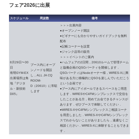
フェア2026に出展
スケジュール
周波数
備考
＞＞＞出展内容
●オープンノード開設
●ビギナーにも分かりやすいガイドブックを無料
配布
●記帳コーナーを設置
●ジャンク品等の販売
＞＞＞イベントのご案内
8月29日〜30
●ハムフェアの2日間，20610ルームで管理チーム
ブース内にオープ
日
と協働企画のQSOパーティを開催します．
ンノードを開設
有明GYM-EX
QSOパーティはNodeオーナー様，WIRES-Xに興
し，ALL JA CQ
出展場所は角
味がある方に積極的にQSOを楽しんでいただこう
ROOM-
地『デジタ
という企画です．
D（20610）に常駐
ル・新技術
●ブース内にアイボールできるスペースをご用意
します
D05』
します．WIRESやC4FMシンプレックスで交信を
したことがある方，初めてお会できるチャンスが
あります．ぜひブースで体験してください．
●WIRES-XやC4FMシンプレックスご相談コーナ
を用意しました．WIRES-XやC4FMシンプレック
スでわからないことがありましたら，遠慮なくご
相談ください．WIRES-Xに体験することもできま
す．