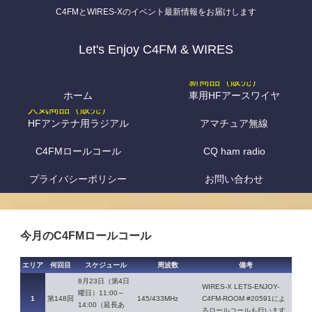
C4FMとWIRES-Xのイベント最新情報をお届けします
Let's Enjoy C4FM & WIRES
ホーム
車用HFアースワイヤ
HFアンテナ用ラジアル
アマチュア無線
C4FMロールコール
CQ ham radio
プライバシーポリシー
お問い合わせ
今月のC4FMロールコール
エリア
何回目
スケジュール
周波数
備考
8月23日（第4日
WIRES-X LETS-ENJOY-
曜日）11:00～
1
第148回
145/433MHz
C4FM-ROOM #20591によ
14:00（延長あ
るロールコールも行います