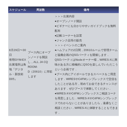
スケジュール
周波数
備考
＞＞＞出展内容
●オープンノード開設
●ビギナーにも分かりやすいガイドブックを無料
配布
●記帳コーナーを設置
●ジャンク品等の販売
＞＞＞イベントのご案内
8月29日〜30
●ハムフェアの2日間，20610ルームで管理チーム
ブース内にオープ
日
と協働企画のQSOパーティを開催します．
ンノードを開設
有明GYM-EX
QSOパーティはNodeオーナー様，WIRES-Xに興
し，ALL JA CQ
出展場所は角
味がある方に積極的にQSOを楽しんでいただこう
ROOM-
地『デジタ
という企画です．
D（20610）に常駐
ル・新技術
●ブース内にアイボールできるスペースをご用意
します
D05』
します．WIRESやC4FMシンプレックスで交信を
したことがある方，初めてお会できるチャンスが
あります．ぜひブースで体験してください．
●WIRES-XやC4FMシンプレックスご相談コーナ
を用意しました．WIRES-XやC4FMシンプレック
スでわからないことがありましたら，遠慮なくご
相談ください．WIRES-Xに体験することもできま
す．