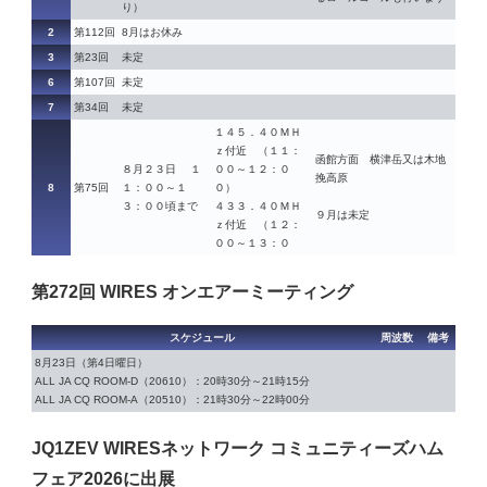
り）
2
第112回
8月はお休み
3
第23回
未定
6
第107回
未定
7
第34回
未定
１４５．４０ＭＨ
ｚ付近 （１１：
函館方面 横津岳又は木地
８月２３日 １
００～１２：０
挽高原
8
第75回
１：００～１
０）
３：００頃まで
４３３．４０ＭＨ
９月は未定
ｚ付近 （１２：
００～１３：０
第272回 WIRES オンエアーミーティング
スケジュール
周波数
備考
8月23日（第4日曜日）
ALL JA CQ ROOM-D（20610）：20時30分～21時15分
ALL JA CQ ROOM-A（20510）：21時30分～22時00分
JQ1ZEV WIRESネットワーク コミュニティーズハム
フェア2026に出展