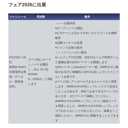
フェア2026に出展
スケジュール
周波数
備考
＞＞＞出展内容
●オープンノード開設
●ビギナーにも分かりやすいガイドブックを無料
配布
●記帳コーナーを設置
●ジャンク品等の販売
＞＞＞イベントのご案内
8月29日〜30
●ハムフェアの2日間，20610ルームで管理チーム
ブース内にオープ
日
と協働企画のQSOパーティを開催します．
ンノードを開設
有明GYM-EX
QSOパーティはNodeオーナー様，WIRES-Xに興
し，ALL JA CQ
出展場所は角
味がある方に積極的にQSOを楽しんでいただこう
ROOM-
地『デジタ
という企画です．
D（20610）に常駐
ル・新技術
●ブース内にアイボールできるスペースをご用意
します
D05』
します．WIRESやC4FMシンプレックスで交信を
したことがある方，初めてお会できるチャンスが
あります．ぜひブースで体験してください．
●WIRES-XやC4FMシンプレックスご相談コーナ
を用意しました．WIRES-XやC4FMシンプレック
スでわからないことがありましたら，遠慮なくご
相談ください．WIRES-Xに体験することもできま
す．