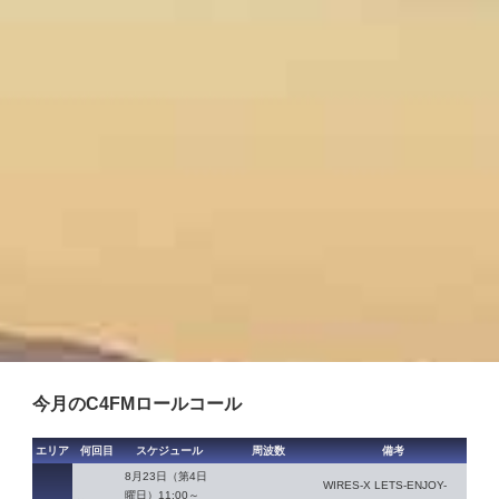
今月のC4FMロールコール
エリア
何回目
スケジュール
周波数
備考
8月23日（第4日
WIRES-X LETS-ENJOY-
曜日）11:00～