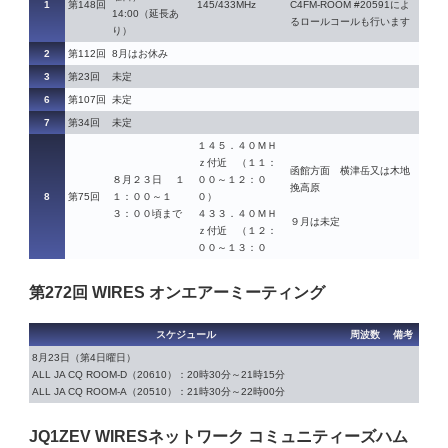
1
第148回
145/433MHz
C4FM-ROOM #20591によ
14:00（延長あ
るロールコールも行います
り）
2
第112回
8月はお休み
3
第23回
未定
6
第107回
未定
7
第34回
未定
１４５．４０ＭＨ
ｚ付近 （１１：
函館方面 横津岳又は木地
８月２３日 １
００～１２：０
挽高原
8
第75回
１：００～１
０）
３：００頃まで
４３３．４０ＭＨ
９月は未定
ｚ付近 （１２：
００～１３：０
第272回 WIRES オンエアーミーティング
スケジュール
周波数
備考
8月23日（第4日曜日）
ALL JA CQ ROOM-D（20610）：20時30分～21時15分
ALL JA CQ ROOM-A（20510）：21時30分～22時00分
JQ1ZEV WIRESネットワーク コミュニティーズハム