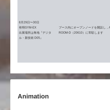
8月29日〜30日
有明GYM-EX
ブース内にオープンノードを開設し，ALL
出展場所は角地『デジタ
ROOM-D（20610）に常駐します
ル・新技術 D05』
Animation