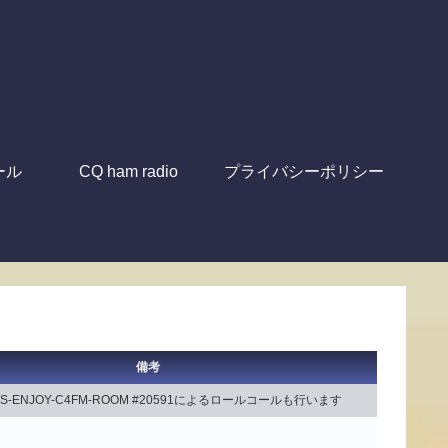
ール
CQ ham radio
プライバシーポリシー
備考
LETS-ENJOY-C4FM-ROOM #20591によるロールコールも行います