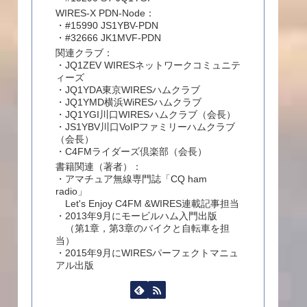
WIRES-X PDN-Node：
・#15990 JS1YBV-PDN
・#32666 JK1MVF-PDN
関連クラブ：
・JQ1ZEV WIRESネットワークコミュニテ
ィーズ
・JQ1YDA東京WIRESハムクラブ
・JQ1YMD横浜WiRESハムクラブ
・JQ1YGI川口WIRESハムクラブ（会長）
・JS1YBV川口VoIPファミリーハムクラブ
（会長）
・C4FMライダーズ倶楽部（会長）
書籍関連（著者）：
・アマチュア無線専門誌「CQ ham
radio」
Let's Enjoy C4FM &WIRES連載記事担当
・2013年9月にモービルハム入門出版
（第1章，第3章のバイクと自転車を担
当）
・2015年9月にWIRESパーフェクトマニュ
アル出版