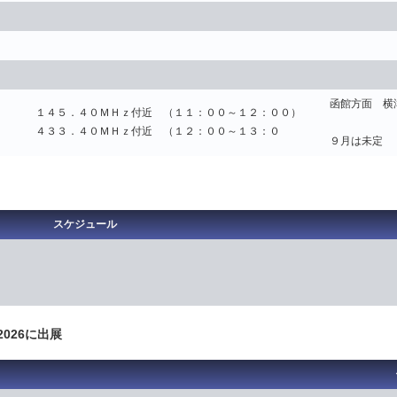
函館方面 横
１４５．４０ＭＨｚ付近 （１１：００～１２：００）
４３３．４０ＭＨｚ付近 （１２：００～１３：０
９月は未定
スケジュール
2026に出展