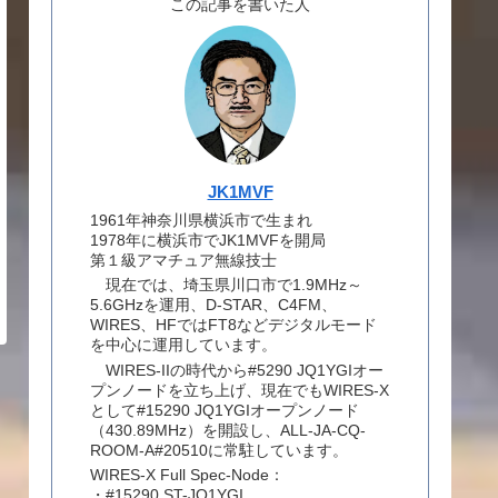
この記事を書いた人
JK1MVF
1961年神奈川県横浜市で生まれ
1978年に横浜市でJK1MVFを開局
第１級アマチュア無線技士
現在では、埼玉県川口市で1.9MHz～
5.6GHzを運用、D-STAR、C4FM、
WIRES、HFではFT8などデジタルモード
を中心に運用しています。
WIRES-IIの時代から#5290 JQ1YGIオー
プンノードを立ち上げ、現在でもWIRES-X
として#15290 JQ1YGIオープンノード
（430.89MHz）を開設し、ALL-JA-CQ-
ROOM-A#20510に常駐しています。
WIRES-X Full Spec-Node：
・#15290 ST-JQ1YGI