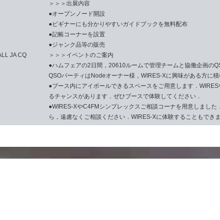
＞＞＞出展内容
●オープンノード開設
●ビギナーにも分かりやすいガイドブックを無料配布
●記帳コーナーを設置
●ジャンク品等の販売
 JA CQ
＞＞＞イベントのご案内
●ハムフェアの2日間，20610ルームで管理チームと協働企画の
QSOパーティはNodeオーナー様，WIRES-Xに興味がある方
●ブース内にアイボールできるスペースをご用意します．WIRE
るチャンスがあります．ぜひブースで体験してください．
●WIRES-XやC4FMシンプレックスご相談コーナを用意しました
ら，遠慮なくご相談ください．WIRES-Xに体験することもでき