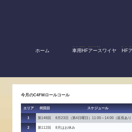
ホーム
車用HFアースワイヤ
HF
今月のC4FMロールコール
エリア
何回目
スケジュール
1
第148回
8月23日（第4日曜日）11:00～14:00（延長あ
2
第112回
8月はお休み