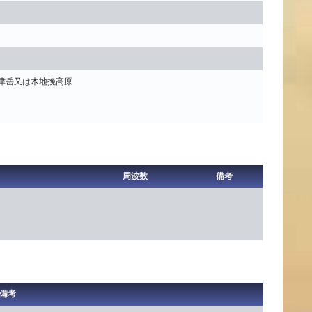
津岳又は木地挽高原
周波数
備考
備考