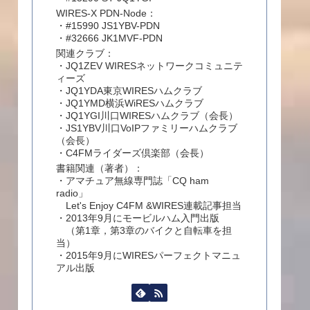
WIRES-X PDN-Node：
・#15990 JS1YBV-PDN
・#32666 JK1MVF-PDN
関連クラブ：
・JQ1ZEV WIRESネットワークコミュニテ
ィーズ
・JQ1YDA東京WIRESハムクラブ
・JQ1YMD横浜WiRESハムクラブ
・JQ1YGI川口WIRESハムクラブ（会長）
・JS1YBV川口VoIPファミリーハムクラブ
（会長）
・C4FMライダーズ倶楽部（会長）
書籍関連（著者）：
・アマチュア無線専門誌「CQ ham
radio」
Let's Enjoy C4FM &WIRES連載記事担当
・2013年9月にモービルハム入門出版
（第1章，第3章のバイクと自転車を担
当）
・2015年9月にWIRESパーフェクトマニュ
アル出版