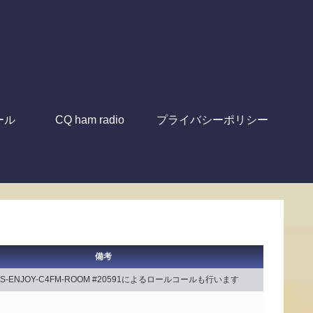
ール
CQ ham radio
プライバシーポリシー
備考
LETS-ENJOY-C4FM-ROOM #20591によるロールコールも行います