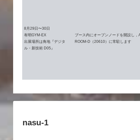
8月29日〜30日
有明GYM-EX
ブース内にオープンノードを開設し，ALL
出展場所は角地『デジタ
ROOM-D（20610）に常駐します
ル・新技術 D05』
nasu-1