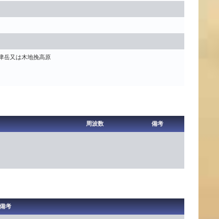
津岳又は木地挽高原
周波数
備考
備考