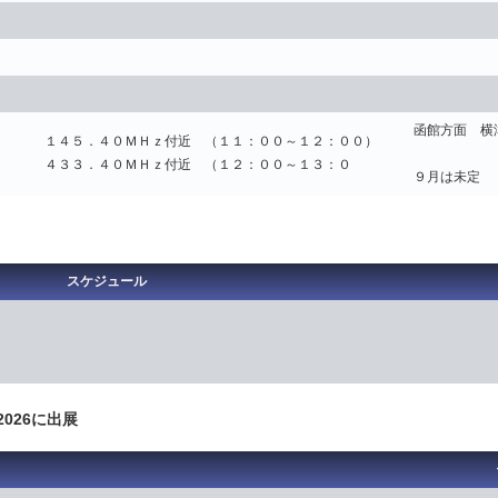
函館方面 横
１４５．４０ＭＨｚ付近 （１１：００～１２：００）
４３３．４０ＭＨｚ付近 （１２：００～１３：０
９月は未定
スケジュール
2026に出展