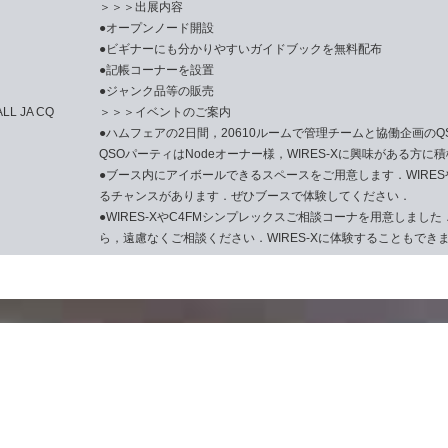
＞＞＞出展内容
●オープンノード開設
●ビギナーにも分かりやすいガイドブックを無料配布
●記帳コーナーを設置
●ジャンク品等の販売
 JA CQ
＞＞＞イベントのご案内
●ハムフェアの2日間，20610ルームで管理チームと協働企画の
QSOパーティはNodeオーナー様，WIRES-Xに興味がある方
●ブース内にアイボールできるスペースをご用意します．WIRE
るチャンスがあります．ぜひブースで体験してください．
●WIRES-XやC4FMシンプレックスご相談コーナを用意しました
ら，遠慮なくご相談ください．WIRES-Xに体験することもでき