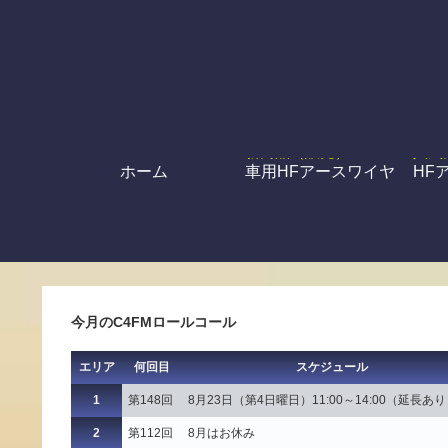
ホーム
車用HFアースワイヤ
HF
今月のC4FMロールコール
エリア
何回目
スケジュール
1
第148回
8月23日（第4日曜日）11:00～14:00（延長あ
2
第112回
8月はお休み