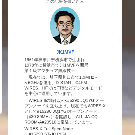
この記事を書いた人
JK1MVF
1961年神奈川県横浜市で生まれ
1978年に横浜市でJK1MVFを開局
第１級アマチュア無線技士
現在では、埼玉県川口市で1.9MHz～
5.6GHzを運用、D-STAR、C4FM、
WIRES、HFではFT8などデジタルモード
を中心に運用しています。
WIRES-IIの時代から#5290 JQ1YGIオー
プンノードを立ち上げ、現在でもWIRES-X
として#15290 JQ1YGIオープンノード
（430.89MHz）を開設し、ALL-JA-CQ-
ROOM-A#20510に常駐しています。
WIRES-X Full Spec-Node：
・#15290 ST-JQ1YGI