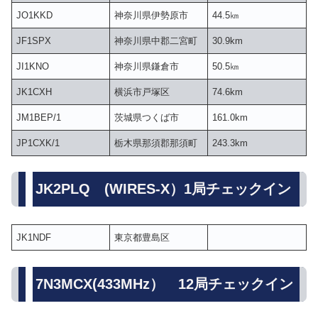
JO1KKD
神奈川県伊勢原市
44.5㎞
JF1SPX
神奈川県中郡二宮町
30.9km
JI1KNO
神奈川県鎌倉市
50.5㎞
JK1CXH
横浜市戸塚区
74.6km
JM1BEP/1
茨城県つくば市
161.0km
JP1CXK/1
栃木県那須郡那須町
243.3km
JK2PLQ (WIRES-X）1局チェックイン
JK1NDF
東京都豊島区
7N3MCX(433MHz） 12局チェックイン