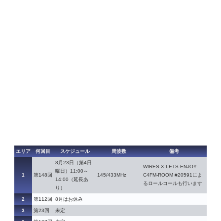
エリア
何回目
スケジュール
周波数
備考
8月23日（第4日
WIRES-X LETS-ENJOY-
曜日）11:00～
1
第148回
145/433MHz
C4FM-ROOM #20591によ
14:00（延長あ
るロールコールも行います
り）
2
第112回
8月はお休み
3
第23回
未定