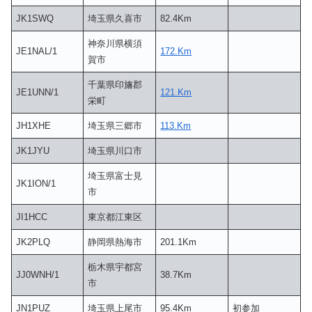
JK1SWQ
埼玉県久喜市
82.4Km
神奈川県横須
JE1NAL/1
172.Km
賀市
千葉県印旛郡
JE1UNN/1
121.Km
栄町
JH1XHE
埼玉県三郷市
113.Km
JK1JYU
埼玉県川口市
埼玉県富士見
JK1ION/1
市
JI1HCC
東京都江東区
JK2PLQ
静岡県熱海市
201.1Km
栃木県宇都宮
JJ0WNH/1
38.7Km
市
JN1PUZ
埼玉県上尾市
95.4Km
初参加