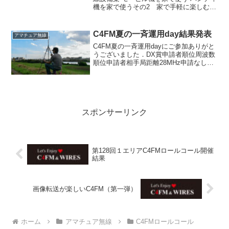
機を家で使うその2 家で手軽に楽しむア
ンテナ案 ベランダ・アンテナ取り付けバ
ターン例 HF向きパターン V/UHF向きパ
ターン マストで取り付け 同軸ケーブルの
C4FM夏の一斉運用day結果発表
アマチュア無線
引...
C4FM夏の一斉運用dayにご参加ありがと
うございました．DX賞申請者順位周波数
順位申請者相手局距離28MHz申請なし
50MHz優勝JR1EPP(千葉県千葉
市)JK1MVF/1(栃木県日光市霧降高原移
動)144.8km144MHz優勝JG8...
スポンサーリンク
第128回１エリアC4FMロールコール開催
結果
画像転送が楽しいC4FM（第一弾）
ホーム
アマチュア無線
C4FMロールコール