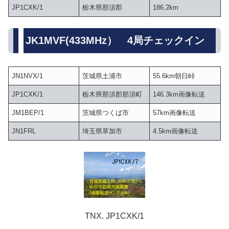
JP1CXK/1
栃木県那須郡
186.2km
JK1MVF(433MHz） 4局チェックイン
JN1NVX/1
茨城県土浦市
55.6km朝日峠
JP1CXK/1
栃木県那須郡那須町
146.3km画像転送
JM1BEP/1
茨城県つくば市
57km画像転送
JN1FRL
埼玉県草加市
4.5km画像転送
TNX. JP1CXK/1