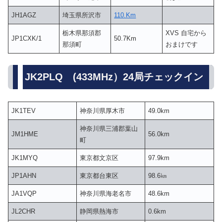
JH1AGZ
埼玉県所沢市
110.Km
栃木県那須郡
XVS 自宅から
JP1CXK/1
50.7Km
那須町
おまけです
JK2PLQ (433MHz）24局チェックイン
JK1TEV
神奈川県厚木市
49.0km
神奈川県三浦郡葉山
JM1HME
56.0km
町
JK1MYQ
東京都文京区
97.9km
JP1AHN
東京都台東区
98.6㎞
JA1VQP
神奈川県海老名市
48.6km
JL2CHR
静岡県熱海市
0.6km