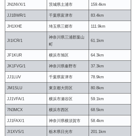
JN1NVX/1
茨城県土浦市
159.4km
JJ1BWR/1
千葉県富津市
83.4km
JH1XHE
埼玉県三郷市
111.9km
神奈川県三浦郡葉山
JI1ICR/1
61.1km
町
JF1KUR
横浜市旭区
64.3km
JK1FVG/1
神奈川県秦野市
37.3km
JJ1LUV
千葉県富津市
78.9km
JM1SLU
東京都大田区
80.8km
JJ1VFA/1
横浜市瀬谷区
59.1km
7N3MCX
横浜市西区
68.5km
JJ1FAX/1
神奈川県横須賀市
58.4km
JI1XVS/1
栃木県日光市
201.1km