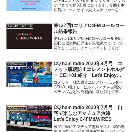
C4FMコンテストの時期になりました．お
かげさまで第8回目になります．今回も参
加賞のコールサイン入りステッカーをプ
レゼントします．Let's Enjoy C4FMコン
テストの概要と変更点Let's Enjoy C4FM
コンテストは，開催期間...
第137回1エリアC4FMロールコー
C4FMロールコール
ル結果報告
第137回1エリアC4FMロールコールを9月
28日に栃木県日光市と茨城県つくば市で
開催しました。チェックインしてくださ
いました皆様をご紹介します。茨城県つ
くば市(JJ1DII/1)JI1BWR千葉県木更津市
98.3JR1DLX茨城県土浦市J...
CQ ham radio 2020年4月号 コ
CQ ham radio
メット脱落防止エレメントホルダ
ー CEH-01 紹介 Let’s Enjoy
C4FM&WIRES
コメット・脱落防止エレメントホルダー
CEH-01 紹介モービルアンテナを自宅の
ベランダなどへ簡易的に取り付けて運用
しているという話をよく聞きます。軽量
でコンパクトなアンテナほど、うっかり
油断してしまいます。アンテナ設置時や
CQ ham radio 2020年7月号 自
CQ ham radio
運用時に脱落防止...
宅で楽しむアマチュア無線
Let’s Enjoy C4FM&WIRES
家で手軽にアマチュア無線その1 家の無
線設備案 モービル機を家で使う ハンディ