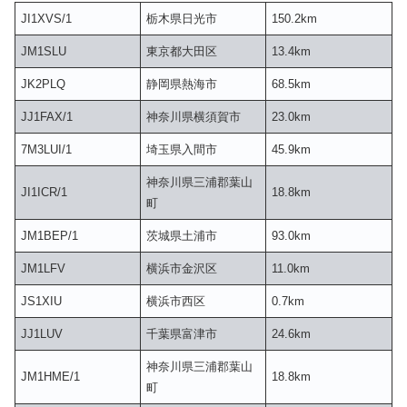
JI1XVS/1
栃木県日光市
150.2km
JM1SLU
東京都大田区
13.4km
JK2PLQ
静岡県熱海市
68.5km
JJ1FAX/1
神奈川県横須賀市
23.0km
7M3LUI/1
埼玉県入間市
45.9km
神奈川県三浦郡葉山
JI1ICR/1
18.8km
町
JM1BEP/1
茨城県土浦市
93.0km
JM1LFV
横浜市金沢区
11.0km
JS1XIU
横浜市西区
0.7km
JJ1LUV
千葉県富津市
24.6km
神奈川県三浦郡葉山
JM1HME/1
18.8km
町