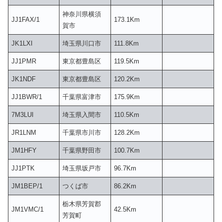
神奈川県横須
JJ1FAX/1
173.1Km
賀市
JK1LXI
埼玉県川口市
111.8Km
JJ1PMR
東京都豊島区
119.5Km
JK1NDF
東京都豊島区
120.2Km
JJ1BWR/1
千葉県富津市
175.9Km
7M3LUI
埼玉県入間市
110.5Km
JR1LNM
千葉県市川市
128.2Km
JM1HFY
千葉県野田市
100.7Km
JJ1PTK
埼玉県坂戸市
96.7Km
JM1BEP/1
つくば市
86.2Km
栃木県芳賀郡
JM1VMC/1
42.5Km
芳賀町