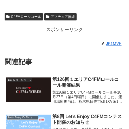
C4FMロールコール
アマチュア無線
スポンサーリンク
JK1MVF
関連記事
第126回１エリアC4FMロールコ
C4FMロールコール
ール開催結果
第126回１エリアC4FMロールコールを10
月27日（第4日曜日）に開催しました。運
用場所担当は、栃木県日光市/JI1XVS/1、
静岡県熱海市/JK2PLQ、埼玉県川口
市/JK1MVFになります。WIRES-X担当は
7N3MCXが担当しまし...
第8回 Let’s Enjoy C4FMコンテス
Let’s Enjoy C4FMコンテスト
ト開催のお知らせ