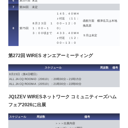
6
第107回
未定
7
第34回
未定
１４５．４０ＭＨ
ｚ付近 （１１：
函館方面 横津岳又は木地
８月２３日 １
００～１２：０
挽高原
8
第75回
１：００～１
０）
３：００頃まで
４３３．４０ＭＨ
９月は未定
ｚ付近 （１２：
００～１３：０
第272回 WIRES オンエアーミーティング
スケジュール
周波数
備考
8月23日（第4日曜日）
ALL JA CQ ROOM-D（20610）：20時30分～21時15分
ALL JA CQ ROOM-A（20510）：21時30分～22時00分
JQ1ZEV WIRESネットワーク コミュニティーズハム
フェア2026に出展
スケジュール
周波数
備考
＞＞＞出展内容