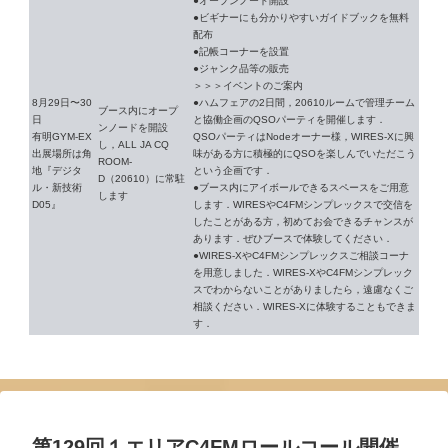
●オープンノード開設
●ビギナーにも分かりやすいガイドブックを無料
配布
●記帳コーナーを設置
●ジャンク品等の販売
＞＞＞イベントのご案内
8月29日〜30
●ハムフェアの2日間，20610ルームで管理チーム
ブース内にオープ
日
と協働企画のQSOパーティを開催します．
ンノードを開設
有明GYM-EX
QSOパーティはNodeオーナー様，WIRES-Xに興
し，ALL JA CQ
出展場所は角
味がある方に積極的にQSOを楽しんでいただこう
ROOM-
地『デジタ
という企画です．
D（20610）に常駐
ル・新技術
●ブース内にアイボールできるスペースをご用意
します
D05』
します．WIRESやC4FMシンプレックスで交信を
したことがある方，初めてお会できるチャンスが
あります．ぜひブースで体験してください．
●WIRES-XやC4FMシンプレックスご相談コーナ
を用意しました．WIRES-XやC4FMシンプレック
スでわからないことがありましたら，遠慮なくご
相談ください．WIRES-Xに体験することもできま
す．
第129回１エリアC4FMロールコール開催