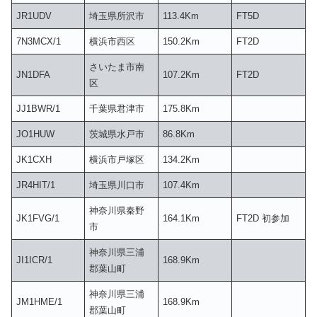
JR1UDV
埼玉県所沢市
113.4Km
FT5D
7N3MCX/1
横浜市西区
150.2Km
FT2D
さいたま市南
JN1DFA
107.2Km
FT2D
区
JJ1BWR/1
千葉県君津市
175.8Km
JO1HUW
茨城県水戸市
86.8Km
JK1CXH
横浜市戸塚区
134.2Km
JR4HIT/1
埼玉県川口市
107.4Km
神奈川県秦野
JK1FVG/1
164.1Km
FT2D 初参加
市
神奈川県三浦
JI1ICR/1
168.9Km
郡葉山町
神奈川県三浦
JM1HME/1
168.9Km
郡葉山町