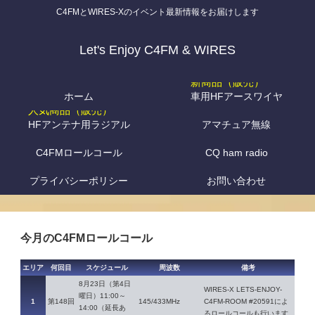
C4FMとWIRES-Xのイベント最新情報をお届けします
Let's Enjoy C4FM & WIRES
ホーム
車用HFアースワイヤ
HFアンテナ用ラジアル
アマチュア無線
C4FMロールコール
CQ ham radio
プライバシーポリシー
お問い合わせ
今月のC4FMロールコール
エリア
何回目
スケジュール
周波数
備考
8月23日（第4日
WIRES-X LETS-ENJOY-
曜日）11:00～
1
第148回
145/433MHz
C4FM-ROOM #20591によ
14:00（延長あ
るロールコールも行います