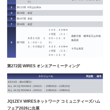
り）
2
第112回
8月はお休み
3
第23回
未定
6
第107回
未定
7
第34回
未定
１４５．４０ＭＨ
ｚ付近 （１１：
函館方面 横津岳又は木地
８月２３日 １
００～１２：０
挽高原
8
第75回
１：００～１
０）
３：００頃まで
４３３．４０ＭＨ
９月は未定
ｚ付近 （１２：
００～１３：０
第272回 WIRES オンエアーミーティング
スケジュール
周波数
備考
8月23日（第4日曜日）
ALL JA CQ ROOM-D（20610）：20時30分～21時15分
ALL JA CQ ROOM-A（20510）：21時30分～22時00分
JQ1ZEV WIRESネットワーク コミュニティーズハム
フェア2026に出展