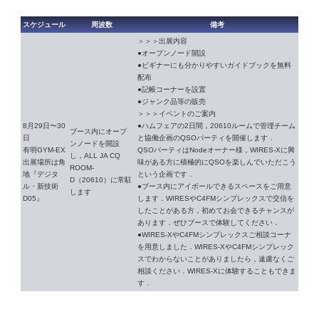
スケジュール
周波数
備考
＞＞＞出展内容
●オープンノード開設
●ビギナーにも分かりやすいガイドブックを無料
配布
●記帳コーナーを設置
●ジャンク品等の販売
＞＞＞イベントのご案内
8月29日〜30
●ハムフェアの2日間，20610ルームで管理チーム
ブース内にオープ
日
と協働企画のQSOパーティを開催します．
ンノードを開設
有明GYM-EX
QSOパーティはNodeオーナー様，WIRES-Xに興
し，ALL JA CQ
出展場所は角
味がある方に積極的にQSOを楽しんでいただこう
ROOM-
地『デジタ
という企画です．
D（20610）に常駐
ル・新技術
●ブース内にアイボールできるスペースをご用意
します
D05』
します．WIRESやC4FMシンプレックスで交信を
したことがある方，初めてお会できるチャンスが
あります．ぜひブースで体験してください．
●WIRES-XやC4FMシンプレックスご相談コーナ
を用意しました．WIRES-XやC4FMシンプレック
スでわからないことがありましたら，遠慮なくご
相談ください．WIRES-Xに体験することもできま
す．