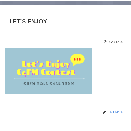
LET’S ENJOY
2023.12.02
JK1MVF