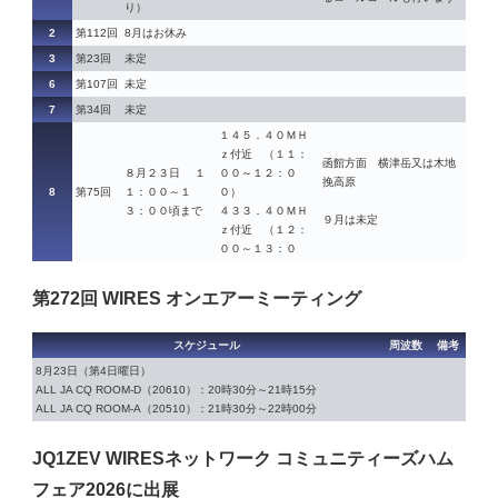
り）
2
第112回
8月はお休み
3
第23回
未定
6
第107回
未定
7
第34回
未定
１４５．４０ＭＨ
ｚ付近 （１１：
函館方面 横津岳又は木地
８月２３日 １
００～１２：０
挽高原
8
第75回
１：００～１
０）
３：００頃まで
４３３．４０ＭＨ
９月は未定
ｚ付近 （１２：
００～１３：０
第272回 WIRES オンエアーミーティング
スケジュール
周波数
備考
8月23日（第4日曜日）
ALL JA CQ ROOM-D（20610）：20時30分～21時15分
ALL JA CQ ROOM-A（20510）：21時30分～22時00分
JQ1ZEV WIRESネットワーク コミュニティーズハム
フェア2026に出展