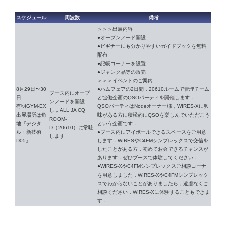
スケジュール
周波数
備考
＞＞＞出展内容
●オープンノード開設
●ビギナーにも分かりやすいガイドブックを無料
配布
●記帳コーナーを設置
●ジャンク品等の販売
＞＞＞イベントのご案内
8月29日〜30
●ハムフェアの2日間，20610ルームで管理チーム
ブース内にオープ
日
と協働企画のQSOパーティを開催します．
ンノードを開設
有明GYM-EX
QSOパーティはNodeオーナー様，WIRES-Xに興
し，ALL JA CQ
出展場所は角
味がある方に積極的にQSOを楽しんでいただこう
ROOM-
地『デジタ
という企画です．
D（20610）に常駐
ル・新技術
●ブース内にアイボールできるスペースをご用意
します
D05』
します．WIRESやC4FMシンプレックスで交信を
したことがある方，初めてお会できるチャンスが
あります．ぜひブースで体験してください．
●WIRES-XやC4FMシンプレックスご相談コーナ
を用意しました．WIRES-XやC4FMシンプレック
スでわからないことがありましたら，遠慮なくご
相談ください．WIRES-Xに体験することもできま
す．