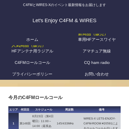
C4FMとWIRES-Xのイベント最新情報をお届けします
Let's Enjoy C4FM & WIRES
ホーム
車用HFアースワイヤ
HFアンテナ用ラジアル
アマチュア無線
C4FMロールコール
CQ ham radio
プライバシーポリシー
お問い合わせ
今月のC4FMロールコール
エリア
何回目
スケジュール
周波数
備考
8月23日（第4日
WIRES-X LETS-ENJOY-
曜日）11:00～
1
第148回
145/433MHz
C4FM-ROOM #20591によ
14:00（延長あ
るロールコールも行います