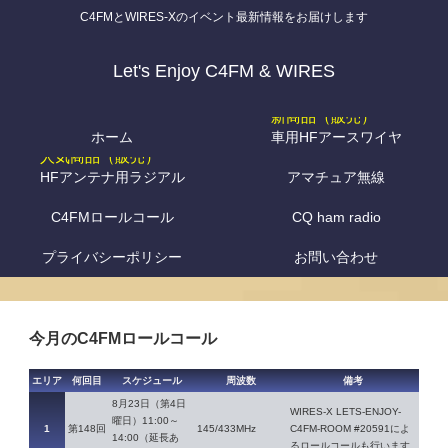
C4FMとWIRES-Xのイベント最新情報をお届けします
Let's Enjoy C4FM & WIRES
ホーム
車用HFアースワイヤ
HFアンテナ用ラジアル
アマチュア無線
C4FMロールコール
CQ ham radio
プライバシーポリシー
お問い合わせ
今月のC4FMロールコール
エリア
何回目
スケジュール
周波数
備考
8月23日（第4日
WIRES-X LETS-ENJOY-
曜日）11:00～
1
第148回
145/433MHz
C4FM-ROOM #20591によ
14:00（延長あ
るロールコールも行います