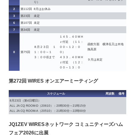
り）
2
第112回
8月はお休み
3
第23回
未定
6
第107回
未定
7
第34回
未定
１４５．４０ＭＨ
ｚ付近 （１１：
函館方面 横津岳又は木地
８月２３日 １
００～１２：０
挽高原
8
第75回
１：００～１
０）
３：００頃まで
４３３．４０ＭＨ
９月は未定
ｚ付近 （１２：
００～１３：０
第272回 WIRES オンエアーミーティング
スケジュール
周波数
備考
8月23日（第4日曜日）
ALL JA CQ ROOM-D（20610）：20時30分～21時15分
ALL JA CQ ROOM-A（20510）：21時30分～22時00分
JQ1ZEV WIRESネットワーク コミュニティーズハム
フェア2026に出展