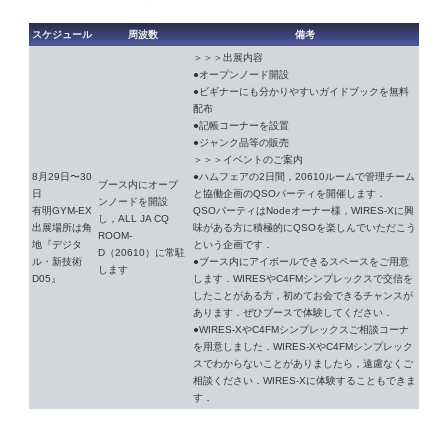
スケジュール
周波数
備考
＞＞＞出展内容
●オープンノード開設
●ビギナーにも分かりやすいガイドブックを無料
配布
●記帳コーナーを設置
●ジャンク品等の販売
＞＞＞イベントのご案内
8月29日〜30
●ハムフェアの2日間，20610ルームで管理チーム
ブース内にオープ
日
と協働企画のQSOパーティを開催します．
ンノードを開設
有明GYM-EX
QSOパーティはNodeオーナー様，WIRES-Xに興
し，ALL JA CQ
出展場所は角
味がある方に積極的にQSOを楽しんでいただこう
ROOM-
地『デジタ
という企画です．
D（20610）に常駐
ル・新技術
●ブース内にアイボールできるスペースをご用意
します
D05』
します．WIRESやC4FMシンプレックスで交信を
したことがある方，初めてお会できるチャンスが
あります．ぜひブースで体験してください．
●WIRES-XやC4FMシンプレックスご相談コーナ
を用意しました．WIRES-XやC4FMシンプレック
スでわからないことがありましたら，遠慮なくご
相談ください．WIRES-Xに体験することもできま
す．