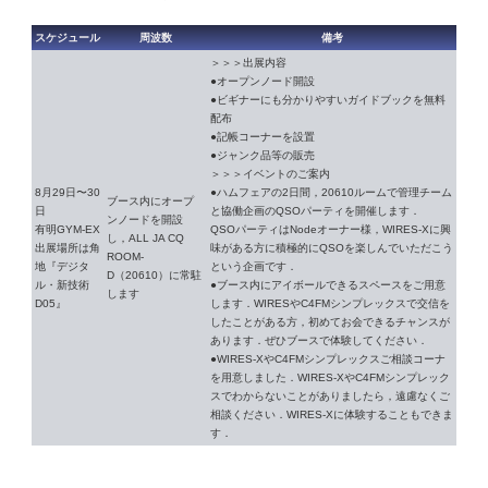
スケジュール
周波数
備考
＞＞＞出展内容
●オープンノード開設
●ビギナーにも分かりやすいガイドブックを無料
配布
●記帳コーナーを設置
●ジャンク品等の販売
＞＞＞イベントのご案内
8月29日〜30
●ハムフェアの2日間，20610ルームで管理チーム
ブース内にオープ
日
と協働企画のQSOパーティを開催します．
ンノードを開設
有明GYM-EX
QSOパーティはNodeオーナー様，WIRES-Xに興
し，ALL JA CQ
出展場所は角
味がある方に積極的にQSOを楽しんでいただこう
ROOM-
地『デジタ
という企画です．
D（20610）に常駐
ル・新技術
●ブース内にアイボールできるスペースをご用意
します
D05』
します．WIRESやC4FMシンプレックスで交信を
したことがある方，初めてお会できるチャンスが
あります．ぜひブースで体験してください．
●WIRES-XやC4FMシンプレックスご相談コーナ
を用意しました．WIRES-XやC4FMシンプレック
スでわからないことがありましたら，遠慮なくご
相談ください．WIRES-Xに体験することもできま
す．