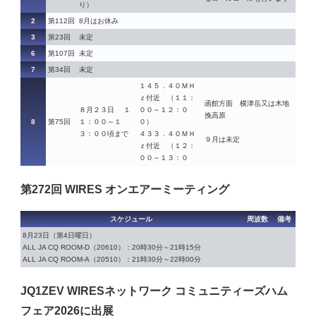
り）
2
第112回
8月はお休み
3
第23回
未定
6
第107回
未定
7
第34回
未定
１４５．４０ＭＨ
ｚ付近 （１１：
函館方面 横津岳又は木地
８月２３日 １
００～１２：０
挽高原
8
第75回
１：００～１
０）
３：００頃まで
４３３．４０ＭＨ
９月は未定
ｚ付近 （１２：
００～１３：０
第272回 WIRES オンエアーミーティング
スケジュール
周波数
備考
8月23日（第4日曜日）
ALL JA CQ ROOM-D（20610）：20時30分～21時15分
ALL JA CQ ROOM-A（20510）：21時30分～22時00分
JQ1ZEV WIRESネットワーク コミュニティーズハム
フェア2026に出展