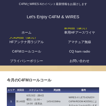
C4FMとWIRES-Xのイベント最新情報をお届けします
Let's Enjoy C4FM & WIRES
ホーム
車用HFアースワイヤ
HFアンテナ用ラジアル
アマチュア無線
C4FMロールコール
CQ ham radio
プライバシーポリシー
お問い合わせ
今月のC4FMロールコール
エリア
何回目
スケジュール
周波数
備考
8月23日（第4日
WIRES-X LETS-ENJOY-
曜日）11:00～
1
第148回
145/433MHz
C4FM-ROOM #20591によ
14:00（延長あ
るロールコールも行います